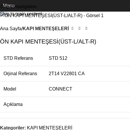
Menu
Skip to navigation
Skip to main content
Ana Sayfa
KAPI MENTEŞELERİ
ÖN KAPI MENTEŞESİ(ÜST-L/ALT-R)
STD Referans
STD 512
Orjinal Referans
2T14 V22801 CA
Model
CONNECT
Açıklama
Kategoriler:
KAPI MENTEŞELERİ