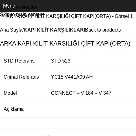
Menu
Skip to navigation
Skip to main content
Ana Sayfa
KAPI KİLİT KARŞILIKLARI
Back to products
ARKA KAPI KİLİT KARŞILIĞI ÇİFT KAPI(ORTA)
STD Referans
STD 523
Orjinal Referans
YC15 V441A09 AH
Model
CONNECT – V 184 – V 347
Açıklama